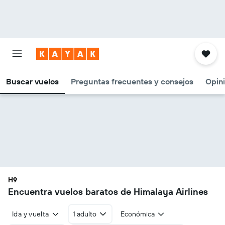
Buscar vuelos
Preguntas frecuentes y consejos
Opin
H9
Encuentra vuelos baratos de Himalaya Airlines
Ida y vuelta
1 adulto
Económica