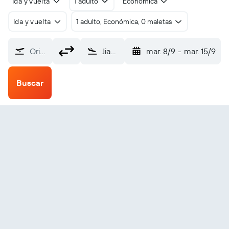
Ida y vuelta
1 adulto
Económica
Ida y vuelta
1 adulto, Económica, 0 maletas
Origen
Jiamusi (JMU)
mar. 8/9
-
mar. 15/9
Buscar