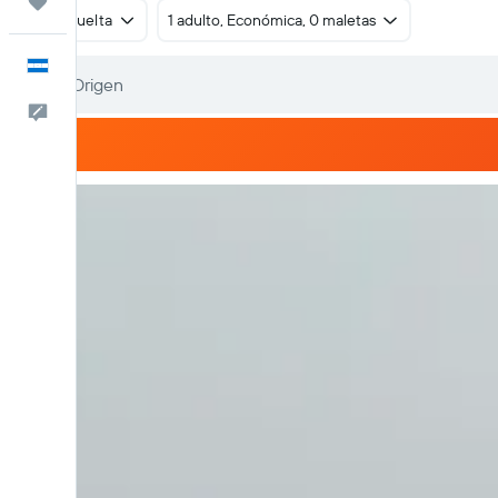
Trips
Ida y vuelta
1 adulto, Económica, 0 maletas
Español
Comentarios