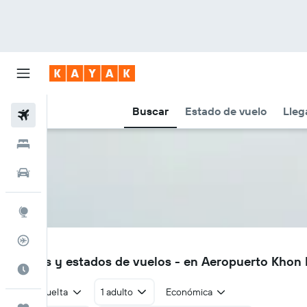
Buscar
Estado de vuelo
Lleg
Vuelos
Hoteles
Autos
Explore
Rastreador
KKC
Vuelos y estados de vuelos - en Aeropuerto Khon
Cuándo ir
Ida y vuelta
1 adulto
Económica