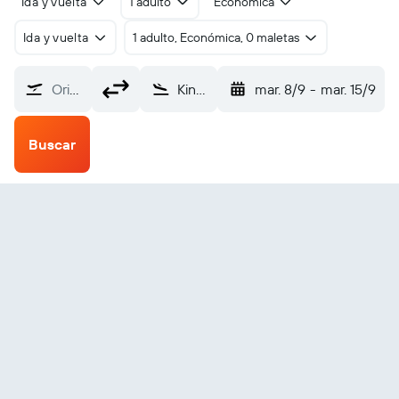
Ida y vuelta
1 adulto
Económica
Ida y vuelta
1 adulto, Económica, 0 maletas
Origen
Kindu (KND)
mar. 8/9
-
mar. 15/9
Buscar