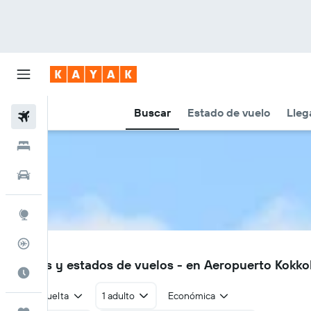
Buscar
Estado de vuelo
Lleg
Vuelos
Hoteles
Autos
Explore
Rastreador
KOK
Vuelos y estados de vuelos - en Aeropuerto Kokk
Cuándo ir
Ida y vuelta
1 adulto
Económica