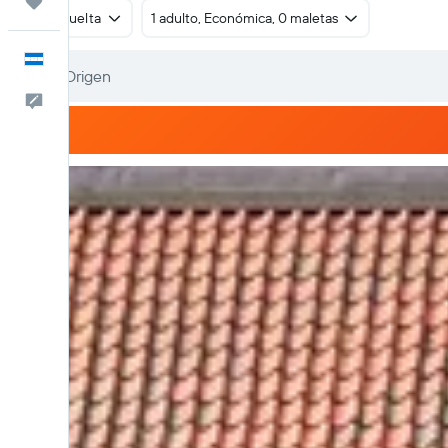
Trips
Ida y vuelta
1 adulto, Económica, 0 maletas
Español
Comentarios