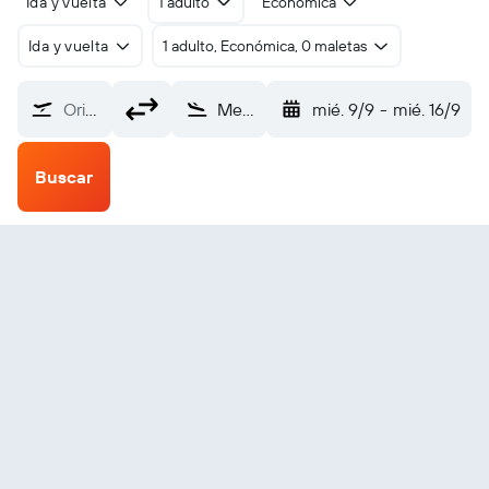
Ida y vuelta
1 adulto
Económica
Ida y vuelta
1 adulto, Económica, 0 maletas
Origen
Merced Municipal (MCE)
mié. 9/9
-
mié. 16/9
Buscar