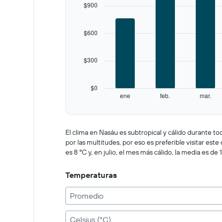
$900
axis
displaying
categories.
$600
Range:
12
categories.
$300
The
chart
has
$0
1
ene
feb.
mar.
Y
End
of
axis
interactive
displaying
chart
values.
El clima en Nasáu es subtropical y cálido durante to
Range:
por las multitudes, por eso es preferible visitar e
0
es 8 ºC y, en julio, el mes más cálido, la media es de 
to
1500.
Temperaturas
Promedio
Celsius (°C)