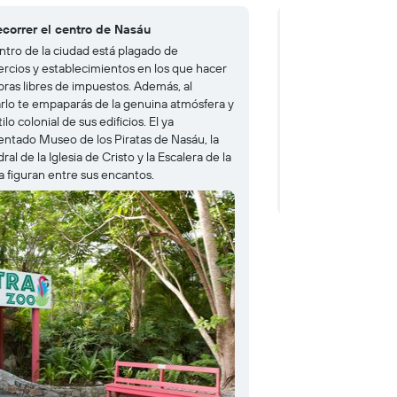
ecorrer el centro de Nasáu
4. Tocar el cielo e
entro de la ciudad está plagado de
Hermosamente situ
rcios y establecimientos en los que hacer
isla prístina que c
ras libres de impuestos. Además, al
hace creer a sus vi
tarlo te empaparás de la genuina atmósfera y
en el cielo. Relajar
tilo colonial de sus edificios. El ya
sol plácidamente, p
ntado Museo de los Piratas de Nasáu, la
flotar en una increí
ral de la Iglesia de Cristo y la Escalera de la
algunos de sus ent
a figuran entre sus encantos.
cafetería ofrece un 
tumbonas y máxima