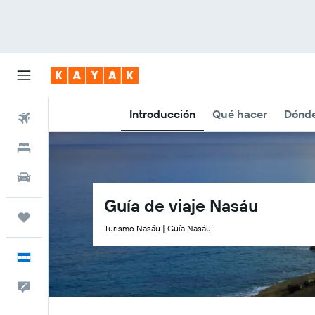
Introducción
Qué hacer
Dónd
Vuelos
Hoteles
Autos
Guía de viaje Nasáu
Trips
Turismo Nasáu | Guía Nasáu
Español
Comentarios