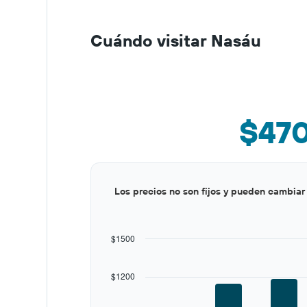
Cuándo visitar Nasáu
$47
Bar
Chart
Los precios no son fijos y pueden cambiar
graphic.
chart
with
12
bars.
$1500
The
chart
$1200
has
1
X