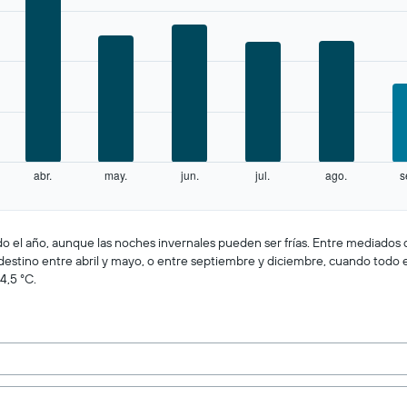
abr.
may.
jun.
jul.
ago.
s
do el año, aunque las noches invernales pueden ser frías. Entre mediados d
ste destino entre abril y mayo, o entre septiembre y diciembre, cuando tod
14,5 °C.