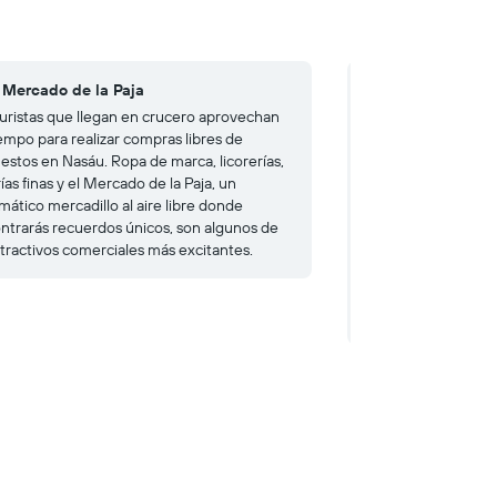
l Mercado de la Paja
4. Buena comida 
turistas que llegan en crucero aprovechan
En el puerto y su e
iempo para realizar compras libres de
gran variedad de re
estos en Nasáu. Ropa de marca, licorerías,
frituras de concha
ías finas y el Mercado de la Paja, un
cerveza Kalik casi 
mático mercadillo al aire libre donde
experiencia extraor
ntrarás recuerdos únicos, son algunos de
Frog's o pásate por
atractivos comerciales más excitantes.
locales Fish Fry, en 
cuya entrada es lib
tradicionales y el 
ingredientes.