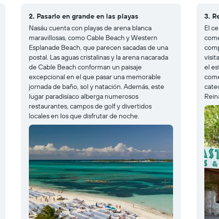
2. Pasarlo en grande en las playas
3. R
Nasáu cuenta con playas de arena blanca
El c
maravillosas, como Cable Beach y Western
come
Esplanade Beach, que parecen sacadas de una
comp
postal. Las aguas cristalinas y la arena nacarada
visi
de Cable Beach conforman un paisaje
el es
excepcional en el que pasar una memorable
come
jornada de baño, sol y natación. Además, este
cated
lugar paradisíaco alberga numerosos
Rein
restaurantes, campos de golf y divertidos
locales en los que disfrutar de noche.