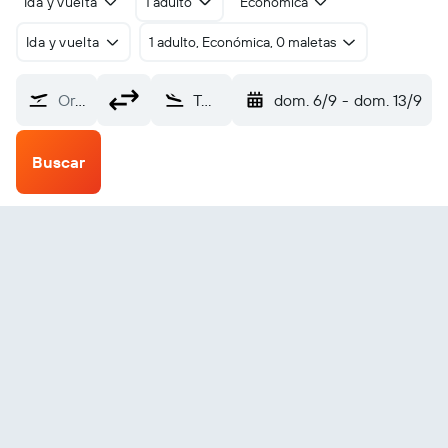
Ida y vuelta
1 adulto
Económica
Ida y vuelta
1 adulto, Económica, 0 maletas
Origen
Tweed-New Haven (HVN)
dom. 6/9
-
dom. 13/9
Buscar