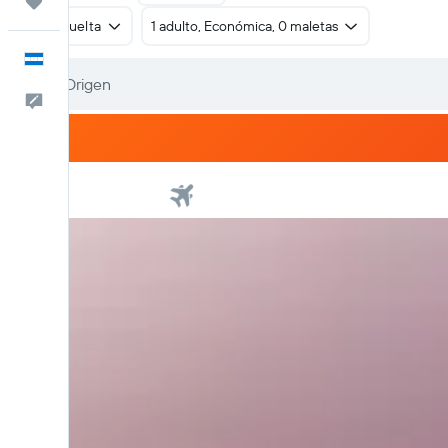
Trips
Ida y vuelta
1 adulto, Económica, 0 maletas
Español
Comentarios