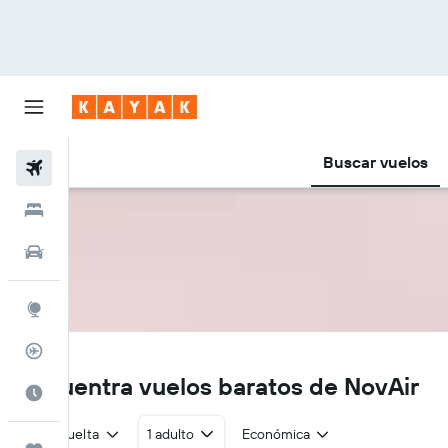
Buscar vuelos
Vuelos
Hoteles
Autos
Explore
Rastreador
NG
Encuentra vuelos baratos de NovAir
Cuándo ir
Ida y vuelta
1 adulto
Económica