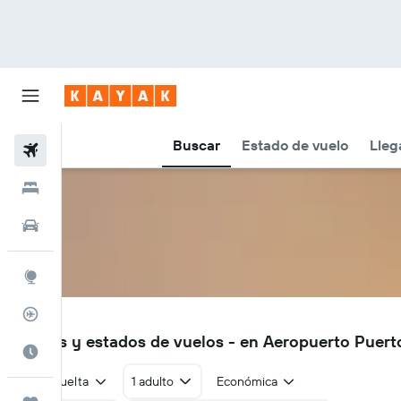
Buscar
Estado de vuelo
Lleg
Vuelos
Hoteles
Autos
Explore
Rastreador
PYH
Vuelos y estados de vuelos - en Aeropuerto Puer
Cuándo ir
Ida y vuelta
1 adulto
Económica