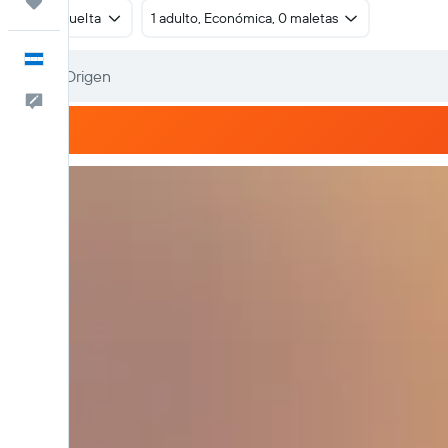
Trips
Ida y vuelta
1 adulto, Económica, 0 maletas
Español
Comentarios