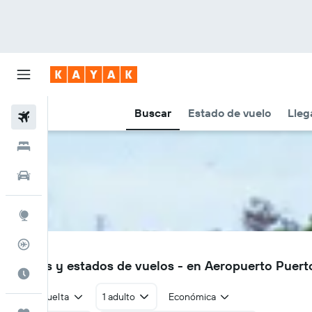
Buscar
Estado de vuelo
Lleg
Vuelos
Hoteles
Autos
Explore
Rastreador
POM
Vuelos y estados de vuelos - en Aeropuerto Puer
Cuándo ir
Ida y vuelta
1 adulto
Económica