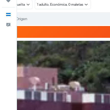
Trips
Ida y vuelta
1 adulto, Económica, 0 maletas
Español
Comentarios