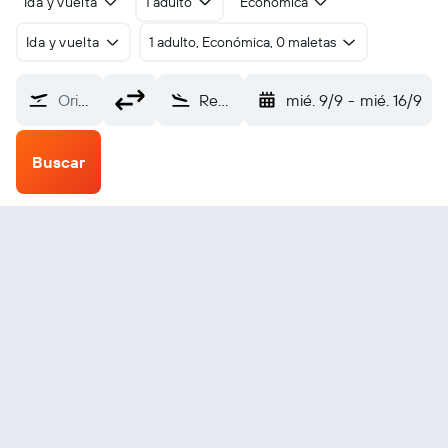
Ida y vuelta
1 adulto
Económica
Ida y vuelta
1 adulto, Económica, 0 maletas
Origen
Redding (RDD)
mié. 9/9
-
mié. 16/9
Buscar