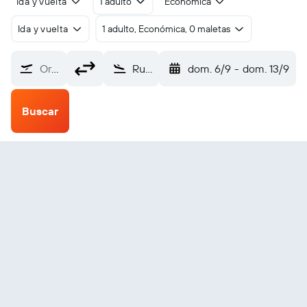
Ida y vuelta
1 adulto
Económica
Ida y vuelta
1 adulto, Económica, 0 maletas
Origen
Rundu (NDU)
dom. 6/9
-
dom. 13/9
Buscar