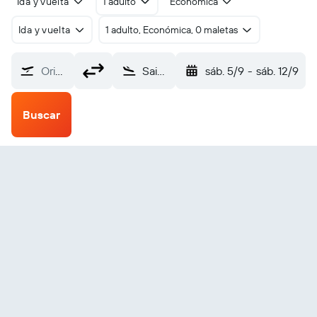
Ida y vuelta
1 adulto
Económica
Ida y vuelta
1 adulto, Económica, 0 maletas
Origen
Saint-Nazaire Montoir (SNR)
sáb. 5/9
-
sáb. 12/9
Buscar