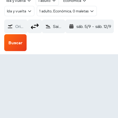
Ida y vuelta
1 adulto
Económica
Ida y vuelta
1 adulto, Económica, 0 maletas
Origen
Saint Cloud (STC)
sáb. 5/9
-
sáb. 12/9
Buscar