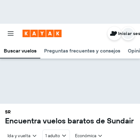
Iniciar se
Buscar vuelos
Preguntas frecuentes y consejos
Opin
SR
Encuentra vuelos baratos de Sundair
Ida y vuelta
1 adulto
Económica