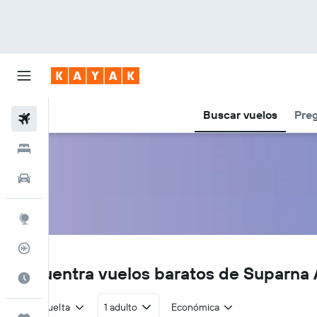
Buscar vuelos
Preg
Vuelos
Hoteles
Autos
Explore
Rastreador
Y8
Encuentra vuelos baratos de Suparna A
Cuándo ir
Ida y vuelta
1 adulto
Económica