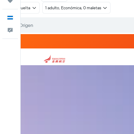
Trips
Ida y vuelta
1 adulto, Económica, 0 maletas
Español
Comentarios