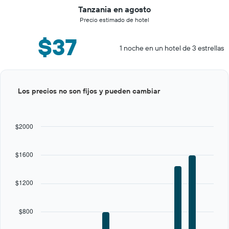
Tanzania en agosto
Precio estimado de hotel
$37
1 noche en un hotel de 3 estrellas
Bar
Chart
Los precios no son fijos y pueden cambiar
graphic.
chart
with
12
bars.
$2000
The
chart
$1600
has
1
X
$1200
axis
displaying
categories.
$800
Range:
12