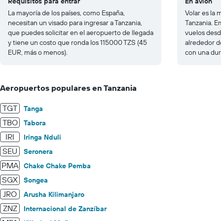
Requisitos para entrar
En avión
La mayoría de los países, como España,
Volar es la
necesitan un visado para ingresar a Tanzania,
Tanzania. E
que puedes solicitar en el aeropuerto de llegada
vuelos desd
y tiene un costo que ronda los 115000 TZS (45
alrededor 
EUR, más o menos).
con una dur
Aeropuertos populares en Tanzania
TGT
Tanga
TBO
Tabora
IRI
Iringa Nduli
SEU
Seronera
PMA
Chake Chake Pemba
SGX
Songea
JRO
Arusha Kilimanjaro
ZNZ
Internacional de Zanzíbar