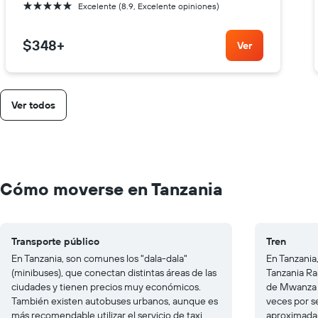
5 estrellas
Excelente (8.9, Excelente opiniones)
$348
+
Ver
Ver todos
Cómo moverse en Tanzania
Transporte público
Tren
En Tanzania, son comunes los "dala-dala"
En Tanzania,
(minibuses), que conectan distintas áreas de las
Tanzania Ra
ciudades y tienen precios muy económicos.
de Mwanza a
También existen autobuses urbanos, aunque es
veces por s
más recomendable utilizar el servicio de taxi,
aproximada d