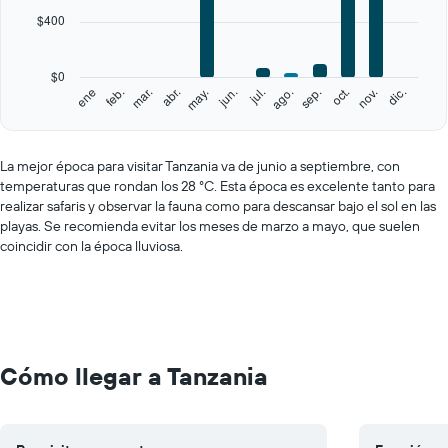
categories.
$400
The
chart
has
$0
1
feb.
may.
ago.
nov.
ene
abr.
jul.
oct.
mar.
jun.
sep.
dic.
Y
End
of
axis
interactive
displaying
chart
values.
La mejor época para visitar Tanzania va de junio a septiembre, con
Range:
temperaturas que rondan los 28 °C. Esta época es excelente tanto para
0
realizar safaris y observar la fauna como para descansar bajo el sol en las
to
playas. Se recomienda evitar los meses de marzo a mayo, que suelen
2000.
coincidir con la época lluviosa.
Cómo llegar a Tanzania