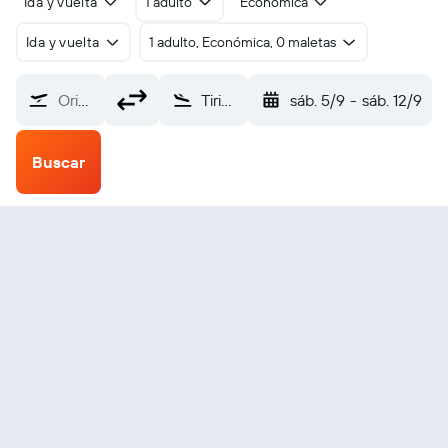
Ida y vuelta
1 adulto
Económica
Ida y vuelta
1 adulto, Económica, 0 maletas
Origen
Tirinkot (TII)
sáb. 5/9
-
sáb. 12/9
Buscar