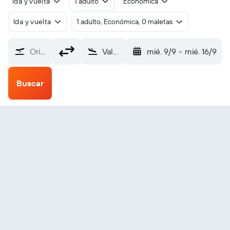
Ida y vuelta
1 adulto
Económica
Ida y vuelta
1 adulto, Económica, 0 maletas
Origen
Valença (VAL)
mié. 9/9
-
mié. 16/9
Buscar