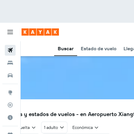
Buscar
Estado de vuelo
Lleg
Vuelos
Hoteles
Autos
Explore
Rastreador
XFN
Vuelos y estados de vuelos - en Aeropuerto Xiang
Cuándo ir
Ida y vuelta
1 adulto
Económica