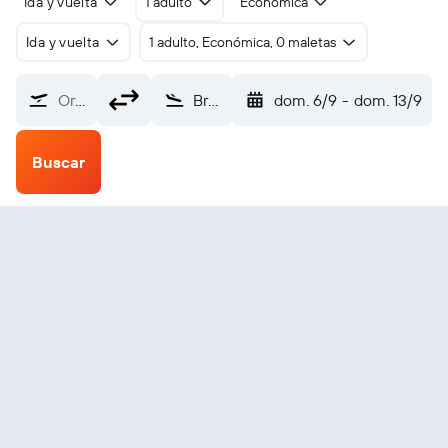
Ida y vuelta
1 adulto
Económica
Ida y vuelta
1 adulto, Económica, 0 maletas
Origen
Brownsville South Padre Is. Intl (BRO)
dom. 6/9
-
dom. 13/9
Buscar