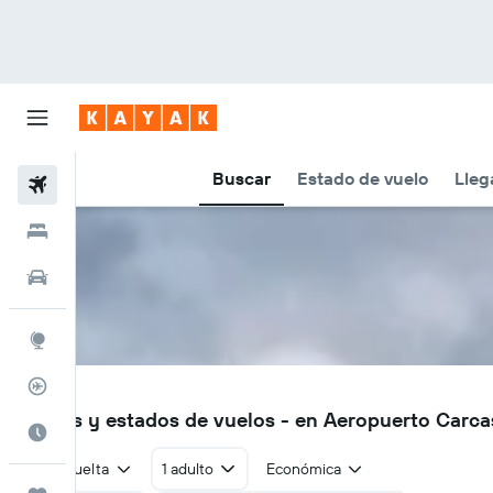
Buscar
Estado de vuelo
Lleg
Vuelos
Hoteles
Autos
Explore
Rastreador
CCF
Vuelos y estados de vuelos - en Aeropuerto Carc
Cuándo ir
Ida y vuelta
1 adulto
Económica