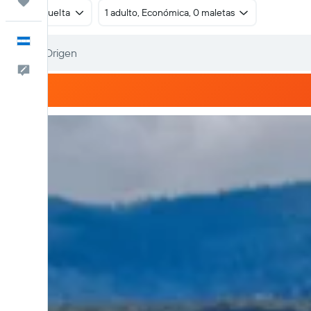
Trips
Ida y vuelta
1 adulto, Económica, 0 maletas
Español
Comentarios