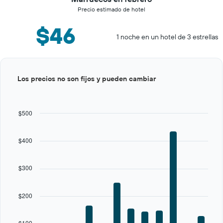
Precio estimado de hotel
$46
1 noche en un hotel de 3 estrellas
Bar
Chart
Los precios no son fijos y pueden cambiar
graphic.
chart
with
12
bars.
$500
The
chart
$400
has
1
X
$300
axis
displaying
categories.
$200
Range:
12
categories.
$100