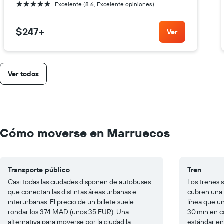
5 estrellas
Excelente (8.6, Excelente opiniones)
$247
+
Ver
Ver todos
Cómo moverse en Marruecos
Transporte público
Tren
Casi todas las ciudades disponen de autobuses
Los trenes 
que conectan las distintas áreas urbanas e
cubren una 
interurbanas. El precio de un billete suele
línea que u
rondar los 374 MAD (unos 35 EUR). Una
30 min en co
alternativa para moverse por la ciudad la
estándar en