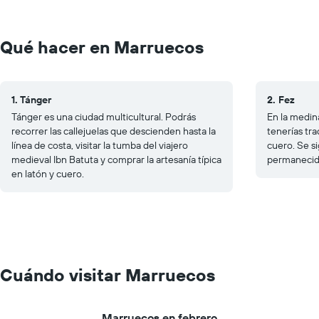
Qué hacer en Marruecos
1. Tánger
2. Fez
Tánger es una ciudad multicultural. Podrás
En la medina
recorrer las callejuelas que descienden hasta la
tenerías tra
línea de costa, visitar la tumba del viajero
cuero. Se s
medieval Ibn Batuta y comprar la artesanía típica
permanecido
en latón y cuero.
Cuándo visitar Marruecos
Marruecos en febrero