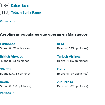
RBA
Rabat-Salé
TTU
Tetuán Sania Ramel
Ver más
Aerolíneas populares que operan en Marruecos
Lufthansa
KLM
Bueno (8.176 opiniones)
Bueno (1.555 opiniones)
British Airways
Turkish Airlines
Bueno (8.151 opiniones)
Bueno (4.476 opiniones)
SWISS
Delta
Bueno (2.035 opiniones)
Bueno (8.497 opiniones)
Iberia
Air France
Bueno (3.263 opiniones)
Bueno (1.639 opiniones)
Ver más