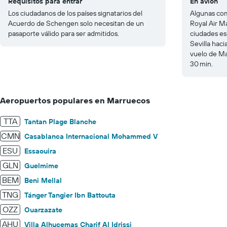
Requisitos para entrar
En avión
Los ciudadanos de los países signatarios del
Algunas com
Acuerdo de Schengen solo necesitan de un
Royal Air M
pasaporte válido para ser admitidos.
ciudades es
Sevilla hac
vuelo de Ma
30 min.
Aeropuertos populares en Marruecos
TTA
Tantan Plage Blanche
CMN
Casablanca Internacional Mohammed V
ESU
Essaouira
GLN
Guelmime
BEM
Beni Mellal
TNG
Tánger Tangier Ibn Battouta
OZZ
Ouarzazate
AHU
Villa Alhucemas Charif Al Idrissi