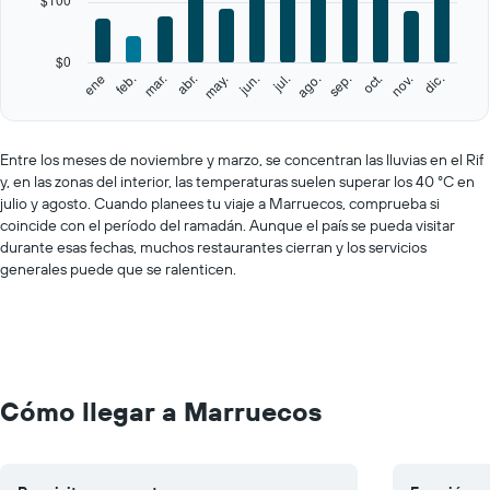
The
chart
has
$0
1
feb.
may.
ago.
nov.
ene
abr.
jul.
oct.
mar.
jun.
sep.
dic.
Y
End
of
axis
interactive
displaying
chart
values.
Entre los meses de noviembre y marzo, se concentran las lluvias en el Rif
Range:
y, en las zonas del interior, las temperaturas suelen superar los 40 °C en
0
julio y agosto. Cuando planees tu viaje a Marruecos, comprueba si
to
coincide con el período del ramadán. Aunque el país se pueda visitar
500.
durante esas fechas, muchos restaurantes cierran y los servicios
generales puede que se ralenticen.
Cómo llegar a Marruecos