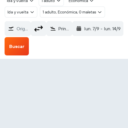
Ida y vuelta
1 adulto
Económica
Ida y vuelta
1 adulto, Económica, 0 maletas
Origen
Prince George (YXS)
lun. 7/9
-
lun. 14/9
Buscar