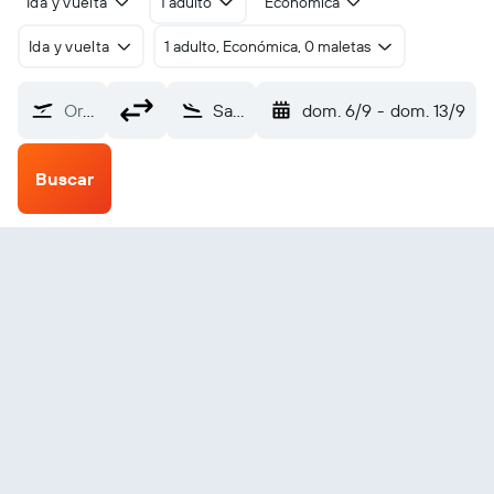
Ida y vuelta
1 adulto
Económica
Ida y vuelta
1 adulto, Económica, 0 maletas
Origen
Saarbrücken Ensheim (SCN)
dom. 6/9
-
dom. 13/9
Buscar