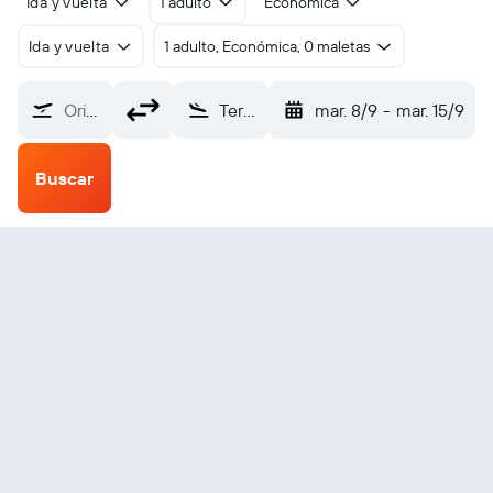
Ida y vuelta
1 adulto
Económica
Ida y vuelta
1 adulto, Económica, 0 maletas
Origen
Ternate Babullah (TTE)
mar. 8/9
-
mar. 15/9
Buscar