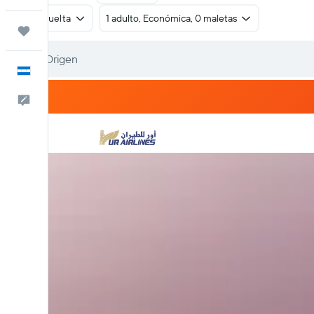
Ida y vuelta
1 adulto, Económica, 0 maletas
Trips
Español
Comentarios