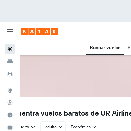
Buscar vuelos
P
Vuelos
Hoteles
Autos
Explore
Rastreador
UD
Encuentra vuelos baratos de UR Airlin
Cuándo ir
Ida y vuelta
1 adulto
Económica
KAYAK for Business
NUEVO