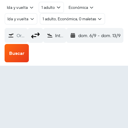
Ida y vuelta
1 adulto
Económica
Ida y vuelta
1 adulto, Económica, 0 maletas
Origen
Internacional de Múnich-Franz Josef Strauss (MUC)
dom. 6/9
-
dom. 13/9
Buscar