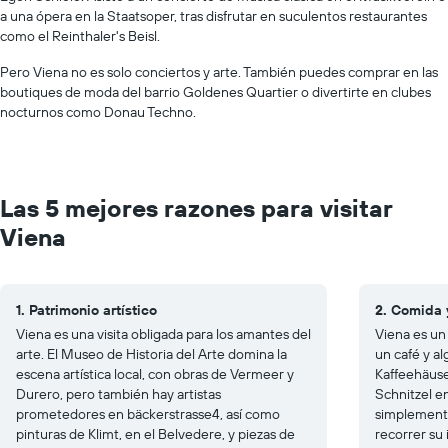
a una ópera en la Staatsoper, tras disfrutar en suculentos restaurantes
como el Reinthaler's Beisl.
Pero Viena no es solo conciertos y arte. También puedes comprar en las
boutiques de moda del barrio Goldenes Quartier o divertirte en clubes
nocturnos como Donau Techno.
Las 5 mejores razones para visitar
Viena
1. Patrimonio artístico
2. Comida 
Viena es una visita obligada para los amantes del
Viena es un
arte. El Museo de Historia del Arte domina la
un café y al
escena artística local, con obras de Vermeer y
Kaffeehäuse
Durero, pero también hay artistas
Schnitzel en
prometedores en bäckerstrasse4, así como
simplemente
pinturas de Klimt, en el Belvedere, y piezas de
recorrer su