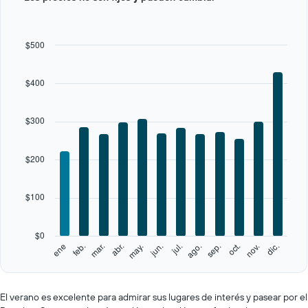
with
12
bars.
$500
The
chart
$400
has
1
X
$300
axis
displaying
categories.
$200
Range:
12
categories.
$100
The
chart
has
$0
1
feb.
may.
ago.
nov.
ene
abr.
jul.
oct.
mar.
jun.
sep.
dic.
Y
End
of
axis
interactive
displaying
chart
values.
El verano es excelente para admirar sus lugares de interés y pasear por el