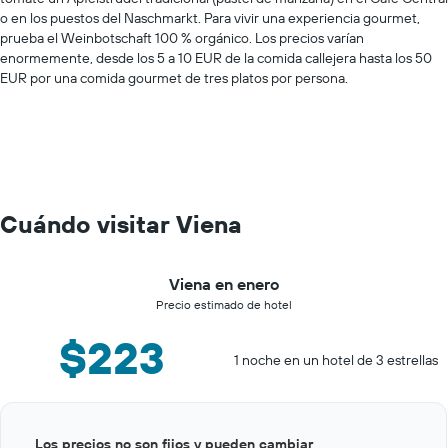
o en los puestos del Naschmarkt. Para vivir una experiencia gourmet,
prueba el Weinbotschaft 100 % orgánico. Los precios varían
enormemente, desde los 5 a 10 EUR de la comida callejera hasta los 50
EUR por una comida gourmet de tres platos por persona.
Cuándo visitar Viena
Viena en enero
Precio estimado de hotel
$223
1 noche en un hotel de 3 estrellas
Bar
Chart
Los precios no son fijos y pueden cambiar
graphic.
chart