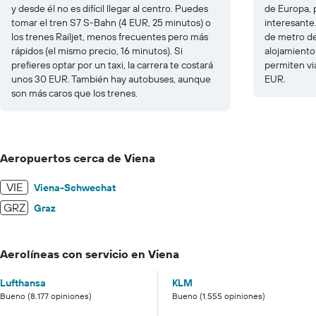
y desde él no es difícil llegar al centro. Puedes
de Europa, p
tomar el tren S7 S-Bahn (4 EUR, 25 minutos) o
interesante.
los trenes Railjet, menos frecuentes pero más
de metro de 
rápidos (el mismo precio, 16 minutos). Si
alojamient
prefieres optar por un taxi, la carrera te costará
permiten via
unos 30 EUR. También hay autobuses, aunque
EUR.
son más caros que los trenes.
Aeropuertos cerca de Viena
VIE
Viena-Schwechat
GRZ
Graz
Aerolíneas con servicio en Viena
Lufthansa
KLM
Bueno (8.177 opiniones)
Bueno (1.555 opiniones)