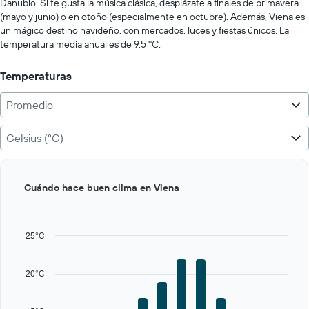
Range:
Danubio. Si te gusta la música clásica, desplázate a finales de primavera
0
(mayo y junio) o en otoño (especialmente en octubre). Además, Viena es
to
un mágico destino navideño, con mercados, luces y fiestas únicos. La
500.
temperatura media anual es de 9,5 ºC.
Temperaturas
Promedio
Celsius (°C)
Bar
Chart
Cuándo hace buen clima en Viena
graphic.
chart
with
12
bars.
25°C
The
chart
20°C
has
1
X