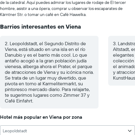
de la catedral. Aquí puedes admirar los lugares de rodaje de
El tercer
hombre
, asistir a una ópera, comprar u observar los escaparates de
Kärntner Str. o tomar un café en Café Hawelka.
Barrios interesantes en Viena
2. Leopoldstadt, el Segundo Distrito de
3. Landstr
Viena, está situado en una isla en el río
Altstadt, 
Danubio y es el barrio más cool. Lo que
elegantes 
antaño acogió a la gran población judía
colección 
vienesa, alberga ahora el Prater, el parque
el animado
de atracciones de Viena y su icónica noria.
y atraccio
Se trata de un lugar muy divertido, que
KunstHau
pivota en torno al Karmelitermarkt, su
pintoresco mercado diario. Para relajarte,
te sugerimos lugares como Zimmer 37 y
Café Einfahrt.
Hotel más popular en Viena por zona
Leopoldstadt