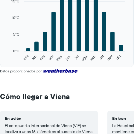
15°C
axis
displaying
categories.
10°C
Range:
12
categories.
5°C
The
chart
has
0°C
1
feb.
may.
ago.
nov.
ene
abr.
jul.
oct.
mar.
jun.
sep.
dic.
Y
End
of
axis
interactive
displaying
Datos proporcionados por
chart
values.
Range:
0
to
Cómo llegar a Viena
25.
En avión
En tren
El aeropuerto internacional de Viena (VIE) se
La Hauptbah
localiza a unos 16 kilómetros al sudeste de Viena
mantiene ex