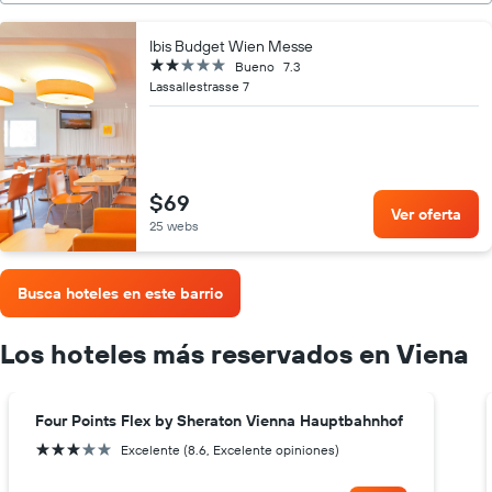
Ibis Budget Wien Messe
2 estrellas
Bueno
7.3
Lassallestrasse 7
$69
Ver oferta
25 webs
Busca hoteles en este barrio
Los hoteles más reservados en Viena
Four Points Flex by Sheraton Vienna Hauptbahnhof
3 estrellas
Excelente (8.6, Excelente opiniones)