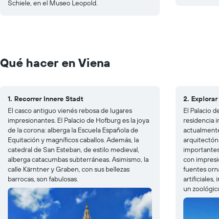
Schiele, en el Museo Leopold.
Qué hacer en Viena
1. Recorrer Innere Stadt
2. Explora
El casco antiguo vienés rebosa de lugares
El Palacio 
impresionantes. El Palacio de Hofburg es la joya
residencia i
de la corona: alberga la Escuela Española de
actualment
Equitación y magníficos caballos. Además, la
arquitectóni
catedral de San Esteban, de estilo medieval,
importantes
alberga catacumbas subterráneas. Asimismo, la
con impresi
calle Kärntner y Graben, con sus bellezas
fuentes orn
barrocas, son fabulosas.
artificiales
un zoológic