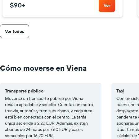
$90
+
Ver
Ver todos
Cómo moverse en Viena
Transporte público
Taxi
Moverse en transporte público por Viena
Con un sist
resulta agradable y sencillo. Cuenta con metro,
bueno, no ne
tranvía, autobús y tren suburbano, y cada área
desplazarte
está bien conectada con el centro. La tarifa
bandera te 
única asciende a 2,20 EUR. Además, existen
abonarás un
abonos de 24 horas por 7,60 EUR y pases
Uber tambié
semanales por 16,20 EUR.
iniciales de