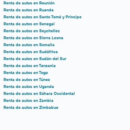
Renta de autos en Reunión
Renta de autos en Ruanda
Renta de autos en Santo Tomé y Príncipe
Renta de autos en Senegal
Renta de autos en Seychelles
Renta de autos en Sierra Leona
Renta de autos en Somalia
Renta de autos en Sudáfrica
Renta de autos en Sudán del Sur
Renta de autos en Tanzania
Renta de autos en Togo
Renta de autos en Túnez
Renta de autos en Uganda
Renta de autos en Sáhara Occidental
Renta de autos en Zambia
Renta de autos en Zimbabue