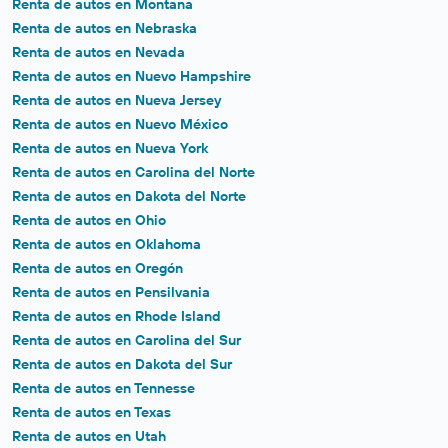
Renta de autos en Montana
Renta de autos en Nebraska
Renta de autos en Nevada
Renta de autos en Nuevo Hampshire
Renta de autos en Nueva Jersey
Renta de autos en Nuevo México
Renta de autos en Nueva York
Renta de autos en Carolina del Norte
Renta de autos en Dakota del Norte
Renta de autos en Ohio
Renta de autos en Oklahoma
Renta de autos en Oregón
Renta de autos en Pensilvania
Renta de autos en Rhode Island
Renta de autos en Carolina del Sur
Renta de autos en Dakota del Sur
Renta de autos en Tennesse
Renta de autos en Texas
Renta de autos en Utah