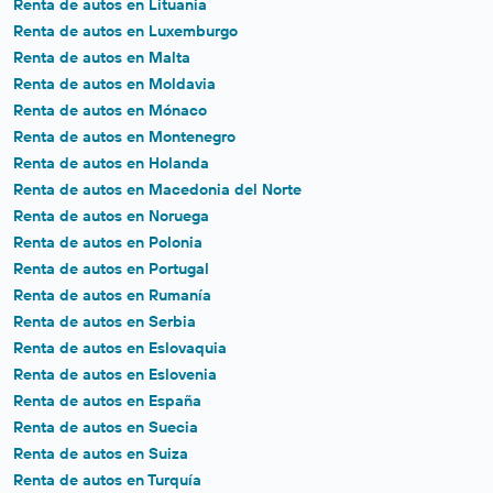
Renta de autos en Lituania
Renta de autos en Luxemburgo
Renta de autos en Malta
Renta de autos en Moldavia
Renta de autos en Mónaco
Renta de autos en Montenegro
Renta de autos en Holanda
Renta de autos en Macedonia del Norte
Renta de autos en Noruega
Renta de autos en Polonia
Renta de autos en Portugal
Renta de autos en Rumanía
Renta de autos en Serbia
Renta de autos en Eslovaquia
Renta de autos en Eslovenia
Renta de autos en España
Renta de autos en Suecia
Renta de autos en Suiza
Renta de autos en Turquía