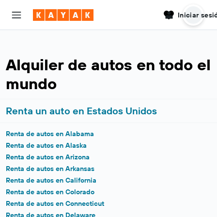
Iniciar sesi
Alquiler de autos en todo el
mundo
Renta un auto en Estados Unidos
Renta de autos en Alabama
Renta de autos en Alaska
Renta de autos en Arizona
Renta de autos en Arkansas
Renta de autos en California
Renta de autos en Colorado
Renta de autos en Connecticut
Renta de autos en Delaware