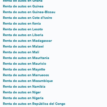
Renta de autos en Ghana
Renta de autos en Guinea
Renta de autos en Guinea-Bissau
Renta de autos en Cote d'Ivoire
Renta de autos en Kenia
Renta de autos en Lesoto
Renta de autos en Liberia
Renta de autos en Madagascar
Renta de autos en Malawi
Renta de autos en Malí
Renta de autos en Mauritania
Renta de autos en Mauricio
Renta de autos en Mayotte
Renta de autos en Marruecos
Renta de autos en Mozambique
Renta de autos en Namibia
Renta de autos en Níger
Renta de autos en Nigeria
Renta de autos en República del Congo