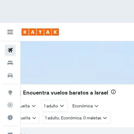
Vuelos
Hoteles
Autos
$702
| Encuentra vuelos baratos a Israel
Explore
Rastreador
Ida y vuelta
1 adulto
Económica
Cuándo ir
Ida y vuelta
1 adulto, Económica, 0 maletas