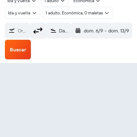
Ida y vuelta
1 adulto
Económica
Ida y vuelta
1 adulto, Económica, 0 maletas
Origen
Da Nang (DAD)
dom. 6/9
-
dom. 13/9
Buscar