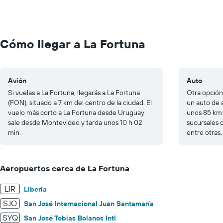
displaying
chart
values.
Range:
0
to
Cómo llegar a La Fortuna
1500.
Avión
Auto
Si vuelas a La Fortuna, llegarás a La Fortuna
Otra opción
(FON), situado a 7 km del centro de la ciudad. El
un auto de 
vuelo más corto a La Fortuna desde Uruguay
unos 85 km 
sale desde Montevideo y tarda unos 10 h 02
sucursales 
min.
entre otras,
Aeropuertos cerca de La Fortuna
LIR
Liberia
SJO
San José Internacional Juan Santamaría
SYQ
San José Tobias Bolanos Intl