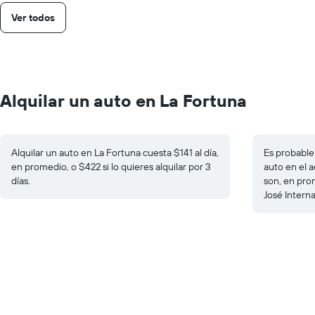
Ver todos
Alquilar un auto en La Fortuna
Alquilar un auto en La Fortuna cuesta $141 al día,
Es probable 
en promedio, o $422 si lo quieres alquilar por 3
auto en el a
días.
son, en pro
José Intern