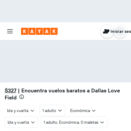
Iniciar se
$327
| Encuentra vuelos baratos a Dallas Love
Field
Ida y vuelta
1 adulto
Económica
Ida y vuelta
1 adulto, Económica, 0 maletas