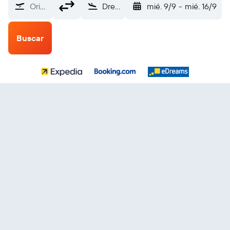
Origen
Dresde (DRS)
mié. 9/9
-
mié. 16/9
Buscar