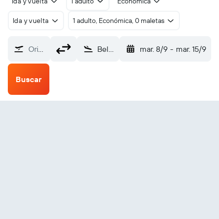
Ida y vuelta
1 adulto
Económica
Ida y vuelta
1 adulto, Económica, 0 maletas
Origen
Belo Horizonte Tancredo Neves Intl (CNF)
mar. 8/9
-
mar. 15/9
Buscar