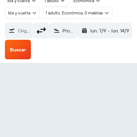
Ida y vuelta
1 adulto
Económica
Ida y vuelta
1 adulto, Económica, 0 maletas
Origen
Providence-TFGreen (PVD)
lun. 7/9
-
lun. 14/9
Buscar