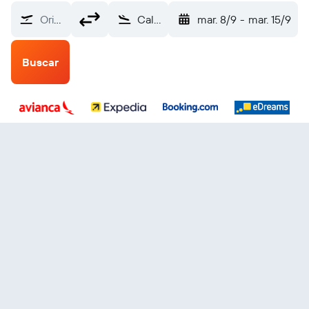
Origen
Calgary (YYC)
mar. 8/9
-
mar. 15/9
Buscar