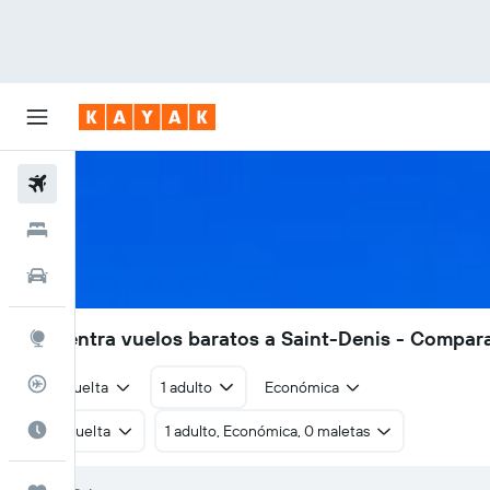
Vuelos
Hoteles
Autos
Encuentra vuelos baratos a Saint-Denis - Compar
Explore
Rastreador
Ida y vuelta
1 adulto
Económica
Cuándo ir
Ida y vuelta
1 adulto, Económica, 0 maletas