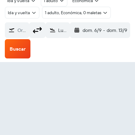
Ida y vuelta
1 adulto
Económica
Ida y vuelta
1 adulto, Económica, 0 maletas
Origen
Luxor (LXR)
dom. 6/9
-
dom. 13/9
Buscar