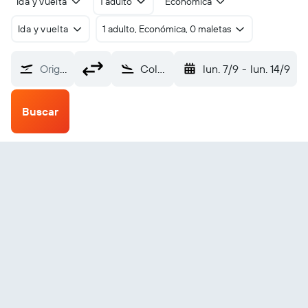
Ida y vuelta
1 adulto
Económica
Ida y vuelta
1 adulto, Económica, 0 maletas
Origen
Colombo Internacional Bandaranaike (CMB)
lun. 7/9
-
lun. 14/9
Buscar