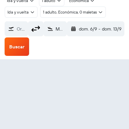
Ida y vuelta
1 adulto
Económica
Ida y vuelta
1 adulto, Económica, 0 maletas
Origen
Montreal-Saint-Hubert (YHU)
dom. 6/9
-
dom. 13/9
Buscar