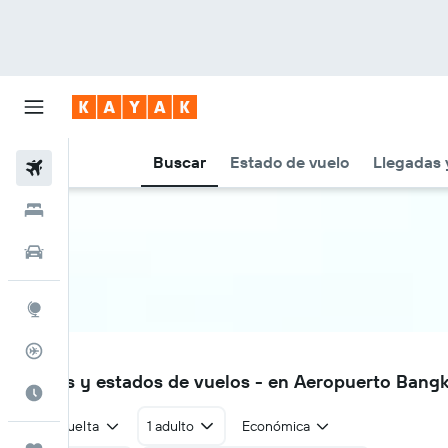
Buscar
Estado de vuelo
Llegadas 
Vuelos
Hoteles
Autos
Explore
Rastreador
DMK
Vuelos y estados de vuelos - en Aeropuerto Ban
Cuándo ir
Ida y vuelta
1 adulto
Económica