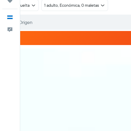
Trips
Ida y vuelta
1 adulto, Económica, 0 maletas
Español
Comentarios