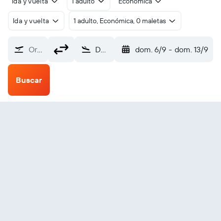
Ida y vuelta
1 adulto
Económica
Ida y vuelta
1 adulto, Económica, 0 maletas
Origen
Dubái-Al Maktoum (DWC)
dom. 6/9
-
dom. 13/9
Buscar